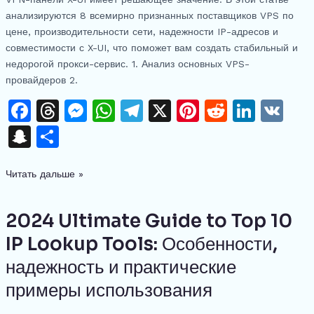
Panel
анализируются 8 всемирно признанных поставщиков VPS по
цене, производительности сети, надежности IP-адресов и
совместимости с X-UI, что поможет вам создать стабильный и
недорогой прокси-сервис. 1. Анализ основных VPS-
провайдеров 2.
F
T
M
W
T
X
Pi
R
Li
V
a
h
e
h
el
n
e
n
K
S
О
c
re
s
at
e
te
d
k
n
тп
e
a
s
s
gr
re
di
e
Читать дальше »
a
р
b
d
e
A
a
st
t
dI
p
а
o
s
n
p
m
n
2024 Ultimate Guide to Top 10
2024
c
в
Ultimate
o
g
p
IP Lookup Tools: Особенности,
h
и
Guide
k
er
надежность и практические
at
ть
to
Top
примеры использования
10
IP