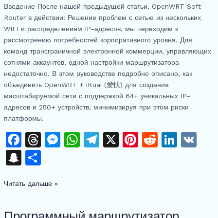
Введение После нашей предыдущей статьи, OpenWRT Soft
электронной
Router в действии: Решение проблем с сетью из нескольких
коммерции
WIFI и распределением IP-адресов, мы переходим к
с
рассмотрению потребностей корпоративного уровня. Для
несколькими
команд трансграничной электронной коммерции, управляющих
счетами
сотнями аккаунтов, одной настройки маршрутизатора
(для
недостаточно. В этом руководстве подробно описано, как
начинающих)
объединить OpenWRT + iKuai (爱快) для создания
масштабируемой сети с поддержкой 64+ уникальных IP-
адресов и 250+ устройств, минимизируя при этом риски
платформы.
F
T
M
W
T
X
Pi
R
Li
V
a
h
e
h
el
n
e
n
K
S
О
c
re
s
at
e
te
d
k
n
тп
e
a
s
s
gr
re
di
e
Читать дальше »
a
р
b
d
e
A
a
st
t
dI
p
а
o
s
n
p
m
n
Программный маршрутизатор
Программный