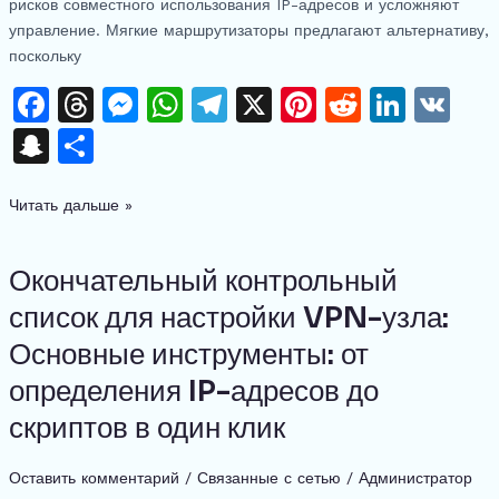
рисков совместного использования IP-адресов и усложняют
управление. Мягкие маршрутизаторы предлагают альтернативу,
поскольку
F
T
M
W
T
X
Pi
R
Li
V
a
h
e
h
el
n
e
n
K
S
О
c
re
s
at
e
te
d
k
n
тп
e
a
s
s
gr
re
di
e
Читать дальше »
a
р
b
d
e
A
a
st
t
dI
p
а
o
s
n
p
m
n
Окончательный контрольный
Окончательный
c
в
контрольный
o
g
p
список для настройки VPN-узла:
h
и
список
k
er
Основные инструменты: от
at
ть
для
настройки
определения IP-адресов до
VPN-
скриптов в один клик
узла:
Основные
Оставить комментарий
/
Связанные с сетью
/
Администратор
инструменты: