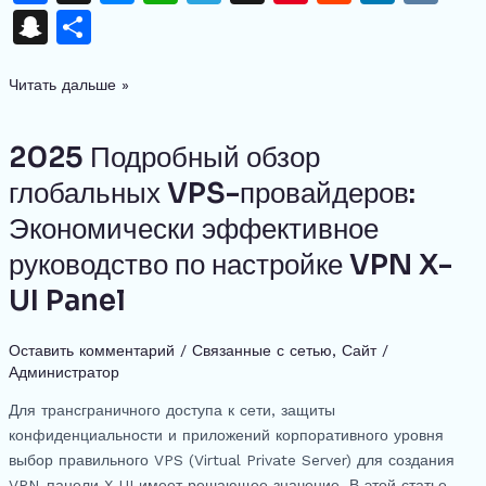
a
h
e
h
el
n
e
n
K
S
О
c
re
s
at
e
te
d
k
n
тп
e
a
s
s
gr
re
di
e
Читать дальше »
a
р
b
d
e
A
a
st
t
dI
p
а
o
s
n
p
m
n
2025 Подробный обзор
2025
c
в
Подробный
o
g
p
глобальных VPS-провайдеров:
h
и
обзор
k
er
Экономически эффективное
at
ть
глобальных
VPS-
руководство по настройке VPN X-
провайдеров:
UI Panel
Экономически
эффективное
Оставить комментарий
/
Связанные с сетью
,
Сайт
/
руководство
Администратор
по
настройке
Для трансграничного доступа к сети, защиты
VPN
конфиденциальности и приложений корпоративного уровня
X-
выбор правильного VPS (Virtual Private Server) для создания
UI
VPN-панели X-UI имеет решающее значение. В этой статье