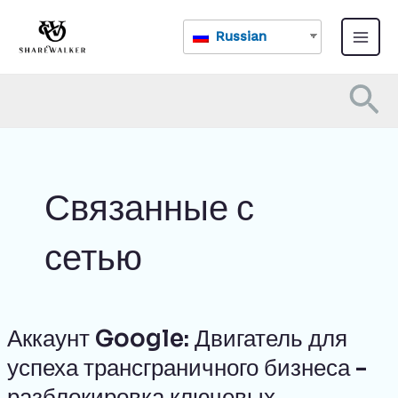
Перейти
Глав
к
Russian
меню
содержанию
По
Связанные с
сетью
Аккаунт Google: Двигатель для
Аккаунт
Google:
успеха трансграничного бизнеса -
Двигатель
разблокировка ключевых
для