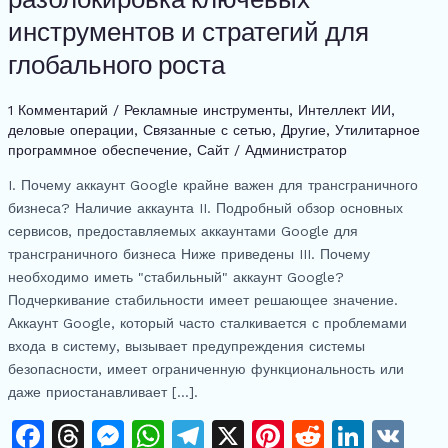
успеха
инструментов и стратегий для
трансграничного
глобального роста
бизнеса
-
1 Комментарий
/
Рекламные инструменты
,
Интеллект ИИ
,
разблокировка
деловые операции
,
Связанные с сетью
,
Другие
,
Утилитарное
ключевых
программное обеспечение
,
Сайт
/
Администратор
инструментов
и
I. Почему аккаунт Google крайне важен для трансграничного
стратегий
бизнеса? Наличие аккаунта II. Подробный обзор основных
для
сервисов, предоставляемых аккаунтами Google для
глобального
трансграничного бизнеса Ниже приведены III. Почему
роста
необходимо иметь "стабильный" аккаунт Google?
Подчеркивание стабильности имеет решающее значение.
Аккаунт Google, который часто сталкивается с проблемами
входа в систему, вызывает предупреждения системы
безопасности, имеет ограниченную функциональность или
даже приостанавливает [...].
F
T
M
W
T
X
Pi
R
Li
V