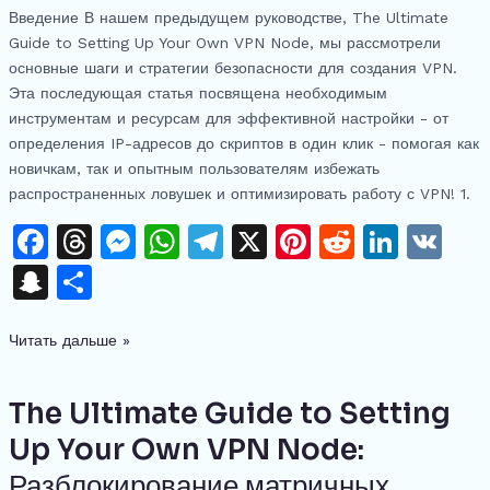
от
Введение В нашем предыдущем руководстве, The Ultimate
определения
Guide to Setting Up Your Own VPN Node, мы рассмотрели
IP-
основные шаги и стратегии безопасности для создания VPN.
адресов
Эта последующая статья посвящена необходимым
до
инструментам и ресурсам для эффективной настройки - от
скриптов
определения IP-адресов до скриптов в один клик - помогая как
в
новичкам, так и опытным пользователям избежать
один
распространенных ловушек и оптимизировать работу с VPN! 1.
клик
F
T
M
W
T
X
Pi
R
Li
V
a
h
e
h
el
n
e
n
K
S
О
c
re
s
at
e
te
d
k
n
тп
e
a
s
s
gr
re
di
e
Читать дальше »
a
р
b
d
e
A
a
st
t
dI
p
а
o
s
n
p
m
n
The Ultimate Guide to Setting
The
c
в
Ultimate
o
g
p
Up Your Own VPN Node:
h
и
Guide
k
er
Разблокирование матричных
to