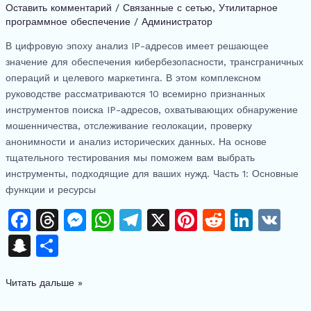
Оставить комментарий
/
Связанные с сетью
,
Утилитарное
Lookup
программное обеспечение
/
Администратор
Tools:
В цифровую эпоху анализ IP-адресов имеет решающее
Особенности,
значение для обеспечения кибербезопасности, трансграничных
надежность
операций и целевого маркетинга. В этом комплексном
и
руководстве рассматриваются 10 всемирно признанных
практические
инструментов поиска IP-адресов, охватывающих обнаружение
примеры
мошенничества, отслеживание геолокации, проверку
использования
анонимности и анализ исторических данных. На основе
тщательного тестирования мы поможем вам выбрать
инструменты, подходящие для ваших нужд. Часть 1: Основные
функции и ресурсы
F
T
M
W
T
X
Pi
R
Li
V
a
h
e
h
el
n
e
n
K
S
О
c
re
s
at
e
te
d
k
n
тп
e
a
s
s
gr
re
di
e
Читать дальше »
a
р
b
d
e
A
a
st
t
dI