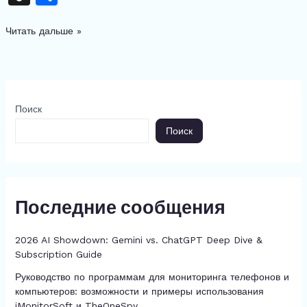
c
re
s
at
e
te
d
k
n
тп
e
a
s
s
gr
re
di
e
Читать дальше »
a
р
b
d
e
A
a
st
t
dI
p
а
o
s
n
p
m
n
c
в
o
g
p
h
и
Поиск
k
er
at
ть
Поиск
Последние сообщения
2026 AI Showdown: Gemini vs. ChatGPT Deep Dive &
Subscription Guide
Руководство по программам для мониторинга телефонов и
компьютеров: возможности и примеры использования
iMonitorSoft и TheOneSpy