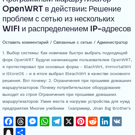
c
в
маршрутизатор
o
g
p
OpenWRT в действии: Решение
h
и
OpenWRT
k
er
проблем с сетью из нескольких
at
ть
в
действии:
WIFI и распределением IP-адресов
Решение
проблем
Оставить комментарий
/
Связанные с сетью
/
Администратор
с
сетью
1. Выбор системы: Как новичкам быстро выбрать подходящий
из
форк OpenWRT Будучи начинающим пользователем OpenWRT,
нескольких
я протестировал три основных форка - BlachWrt, ImmortalWrt
WIFI
и iStoreOS - и в итоге выбрал BleachWrt в качестве основного
и
решения. Вот почему: 2. Ограничения при прошивке домашних
распределением
маршрутизаторов: Почему потребительское оборудование
IP-
выходит из строя Ограничения при прошивке домашних
адресов
маршрутизаторов: Узкие места в нагрузке устройства для нужд
предприятия Многие учебники 《например, Jinan Big Brother's
F
T
M
W
T
X
Pi
R
Li
V
a
h
e
h
el
n
e
n
K
S
О