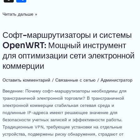
c
re
s
at
e
te
d
k
n
тп
e
a
s
s
gr
re
di
e
Читать дальше »
a
р
b
d
e
A
a
st
t
dI
p
а
o
s
n
p
m
n
Софт-маршрутизаторы и системы
Софт-
c
в
маршрутизаторы
o
g
p
OpenWRT: Мощный инструмент
h
и
и
k
er
для оптимизации сети электронной
at
ть
системы
OpenWRT:
коммерции
Мощный
инструмент
Оставить комментарий
/
Связанные с сетью
/
Администратор
для
оптимизации
Введение: Почему софт-маршрутизаторы необходимы для
сети
трансграничной электронной торговли? В трансграничной
электронной
электронной коммерции стабильная сетевая среда и
коммерции
подлинные IP-адреса имеют решающее значение для
безопасности учетных записей и эффективности работы.
Традиционные VPN, требующие установки на отдельные
устройства, подвержены риску обнаружения, страдают от