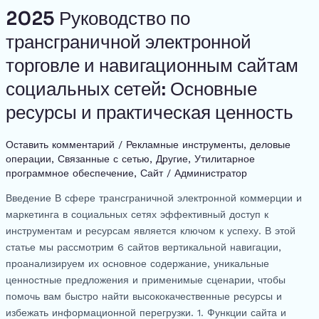
p
а
o
s
n
p
m
n
2025 Руководство по
2025
c
в
Руководство
o
g
p
трансграничной электронной
h
и
по
k
er
торговле и навигационным сайтам
at
ть
трансграничной
электронной
социальных сетей: Основные
торговле
ресурсы и практическая ценность
и
навигационным
Оставить комментарий
/
Рекламные инструменты
,
деловые
сайтам
операции
,
Связанные с сетью
,
Другие
,
Утилитарное
социальных
программное обеспечение
,
Сайт
/
Администратор
сетей:
Основные
Введение В сфере трансграничной электронной коммерции и
ресурсы
маркетинга в социальных сетях эффективный доступ к
и
инструментам и ресурсам является ключом к успеху. В этой
практическая
статье мы рассмотрим 6 сайтов вертикальной навигации,
ценность
проанализируем их основное содержание, уникальные
ценностные предложения и применимые сценарии, чтобы
помочь вам быстро найти высококачественные ресурсы и
избежать информационной перегрузки. 1. Функции сайта и