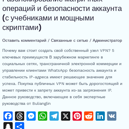
at
ть
Setting
операций и безопасности аккаунта
Up
(с учебниками и мощными
Your
Own
скриптами)
VPN
Node:
Оставить комментарий
/
Связанные с сетью
/
Администратор
Разблокирование
Почему вам стоит создать свой собственный узел VPN? 5
матричных
ключевых преимуществ В зарубежном маркетинге в
операций
социальных сетях, трансграничной электронной коммерции и
и
управлении клиентами WhatsApp безопасность аккаунта и
безопасности
стабильность IP-адреса имеют решающее значение для
аккаунта
успеха. Покупка публичных VPN может быть дорогостоящей и
(с
может привести к запрету аккаунта из-за загрязнения IP.
учебниками
Данное руководство, включающее в себя экспертные
и
руководства от Bulianglin
мощными
скриптами)
F
T
M
W
T
X
Pi
R
Li
V
a
h
e
h
el
n
e
n
K
S
О