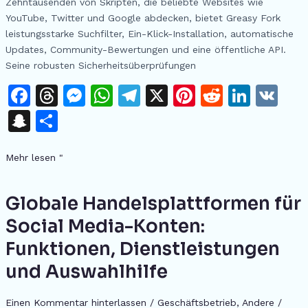
Zehntausenden von Skripten, die beliebte Websites wie
YouTube, Twitter und Google abdecken, bietet Greasy Fork
leistungsstarke Suchfilter, Ein-Klick-Installation, automatische
Updates, Community-Bewertungen und eine öffentliche API.
Seine robusten Sicherheitsüberprüfungen
F
T
M
W
T
X
Pi
R
Li
V
a
h
e
h
el
n
e
n
K
S
T
c
re
s
at
e
te
d
k
n
ei
e
a
s
s
gr
re
di
e
Mehr lesen "
a
le
b
d
e
A
a
st
t
dI
p
n
o
s
n
p
m
n
Globale Handelsplattformen für
Globale
c
Handelsplattformen
o
g
p
Social Media-Konten:
h
für
k
er
Funktionen, Dienstleistungen
at
Social
Media-
und Auswahlhilfe
Konten:
Funktionen,
Einen Kommentar hinterlassen
/
Geschäftsbetrieb
,
Andere
/