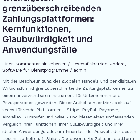
h
Analyse
k
er
grenzüberschreitenden
at
der
6
Zahlungsplattformen:
wichtigsten
Kernfunktionen,
grenzüberschreitenden
Zahlungsplattformen:
Glaubwürdigkeit und
Kernfunktionen,
Anwendungsfälle
Glaubwürdigkeit
und
Einen Kommentar hinterlassen
/
Geschäftsbetrieb
,
Andere
,
Anwendungsfälle
Software für Dienstprogramme
/
admin
Mit der Beschleunigung des globalen Handels und der digitalen
Wirtschaft sind grenzüberschreitende Zahlungsplattformen zu
einem unverzichtbaren Instrument für Unternehmen und
Privatpersonen geworden. Dieser Artikel konzentriert sich auf
sechs führende Plattformen - Stripe, PayPal, Payoneer,
Airwallex, XTransfer und Wise - und bietet einen umfassenden
Vergleich ihrer Funktionen, ihrer Glaubwürdigkeit und ihrer
idealen Anwendungsfälle, um Ihnen bei der Auswahl der besten
Lösung zu helfen. 1. Stripe: Die bevorzugte Zahlungsplattform