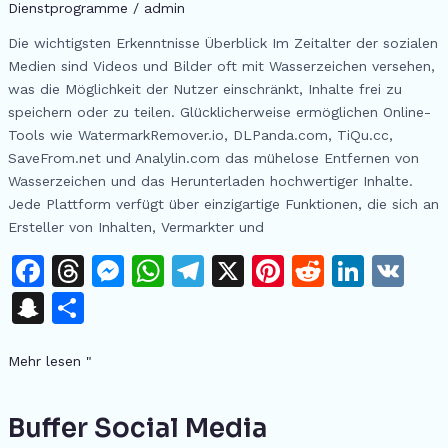
sozialen
Dienstprogramme
/
admin
Medien:
Die wichtigsten Erkenntnisse Überblick Im Zeitalter der sozialen
WatermarkRemover.io,
Medien sind Videos und Bilder oft mit Wasserzeichen versehen,
DLPanda.com,
was die Möglichkeit der Nutzer einschränkt, Inhalte frei zu
TiQu.cc,
speichern oder zu teilen. Glücklicherweise ermöglichen Online-
SaveFrom.net,
Tools wie WatermarkRemover.io, DLPanda.com, TiQu.cc,
und
SaveFrom.net und Analylin.com das mühelose Entfernen von
Analylin.com
Wasserzeichen und das Herunterladen hochwertiger Inhalte.
Jede Plattform verfügt über einzigartige Funktionen, die sich an
Ersteller von Inhalten, Vermarkter und
F
T
M
W
T
X
Pi
R
Li
V
a
h
e
h
el
n
e
n
K
S
T
c
re
s
at
e
te
d
k
n
ei
e
a
s
s
gr
re
di
e
Mehr lesen "
a
le
b
d
e
A
a
st
t
dI
p
n
o
s
n
p
m
n
Buffer Social Media
Buffer
c
Social