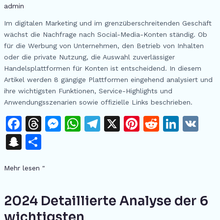
Dienstleistungen
admin
und
Im digitalen Marketing und im grenzüberschreitenden Geschäft
Auswahlhilfe
wächst die Nachfrage nach Social-Media-Konten ständig. Ob
für die Werbung von Unternehmen, den Betrieb von Inhalten
oder die private Nutzung, die Auswahl zuverlässiger
Handelsplattformen für Konten ist entscheidend. In diesem
Artikel werden 8 gängige Plattformen eingehend analysiert und
ihre wichtigsten Funktionen, Service-Highlights und
Anwendungsszenarien sowie offizielle Links beschrieben.
F
T
M
W
T
X
Pi
R
Li
V
a
h
e
h
el
n
e
n
K
S
T
c
re
s
at
e
te
d
k
n
ei
e
a
s
s
gr
re
di
e
Mehr lesen "
a
le
b
d
e
A
a
st
t
dI
p
n
o
s
n
p
m
n
2024 Detaillierte Analyse der 6
2024
c
Detaillierte
o
g
p
wichtigsten