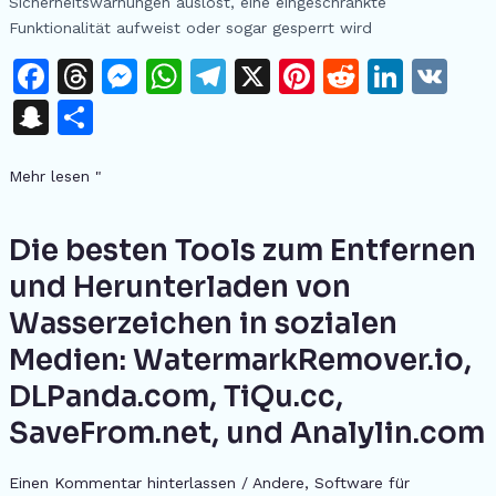
Sicherheitswarnungen auslöst, eine eingeschränkte
Funktionalität aufweist oder sogar gesperrt wird
F
T
M
W
T
X
Pi
R
Li
V
a
h
e
h
el
n
e
n
K
S
T
c
re
s
at
e
te
d
k
n
ei
e
a
s
s
gr
re
di
e
Mehr lesen "
a
le
b
d
e
A
a
st
t
dI
p
n
o
s
n
p
m
n
Die besten Tools zum Entfernen
Die
c
besten
o
g
p
und Herunterladen von
h
Tools
k
er
Wasserzeichen in sozialen
at
zum
Entfernen
Medien: WatermarkRemover.io,
und
DLPanda.com, TiQu.cc,
Herunterladen
von
SaveFrom.net, und Analylin.com
Wasserzeichen
in
Einen Kommentar hinterlassen
/
Andere
,
Software für