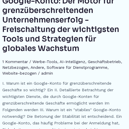
o
s
n
p
m
n
Google-Konto: Der Motor für
c
Konto:
o
g
p
grenzüberschreitenden
h
Der
k
er
Unternehmenserfolg -
at
Motor
für
Freischaltung der wichtigsten
grenzüberschreitenden
Tools und Strategien für
Unternehmenserfolg
-
globales Wachstum
Freischaltung
der
1 Kommentar
/
Werbe-Tools
,
AI-Intelligenz
,
Geschäftsbetrieb
,
wichtigsten
Netzbezogen
,
Andere
,
Software für Dienstprogramme
,
Tools
Website-bezogen
/
admin
und
I. Warum ist ein Google-Konto für grenzüberschreitende
Strategien
Geschäfte so wichtig? Ein II. Detaillierte Betrachtung der
für
wichtigsten Dienste, die durch Google-Konten für
globales
grenzüberschreitende Geschäfte ermöglicht werden Im
Wachstum
Folgenden werden III. Warum ist ein "stabiles" Google-Konto
notwendig? Die Betonung der Stabilität ist entscheidend. Ein
Google-Konto, das häufig Probleme bei der Anmeldung hat,