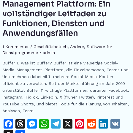
o
g
p
Management Plattform: Ein
h
Media
k
er
vollständiger Leitfaden zu
at
Management
Plattform:
Funktionen, Diensten und
Ein
Anwendungsfällen
vollständiger
Leitfaden
1 Kommentar
/
Geschäftsbetrieb
,
Andere
,
Software für
zu
Dienstprogramme
/
admin
Funktionen,
Diensten
Buffer 1. Was ist Buffer? Buffer ist eine vielseitige Social-
und
Media-Management-Plattform, die Einzelpersonen, Teams und
Anwendungsfällen
Unternehmen dabei hilft, mehrere Social-Media-Konten
effizient zu verwalten. Seit der Markteinführung im Jahr 2010
unterstützt Buffer 11 wichtige Plattformen, darunter Facebook,
Instagram, TikTok, LinkedIn, X (früher Twitter), Pinterest und
YouTube Shorts, und bietet Tools für die Planung von Inhalten,
Analysen, Team
F
T
M
W
T
X
Pi
R
Li
V