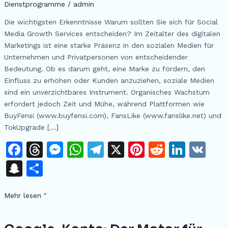
Dienstprogramme
/
admin
FansLike
und
Die wichtigsten Erkenntnisse Warum sollten Sie sich für Social
TokUpgrade
Media Growth Services entscheiden? Im Zeitalter des digitalen
Marketings ist eine starke Präsenz in den sozialen Medien für
Unternehmen und Privatpersonen von entscheidender
Bedeutung. Ob es darum geht, eine Marke zu fördern, den
Einfluss zu erhöhen oder Kunden anzuziehen, soziale Medien
sind ein unverzichtbares Instrument. Organisches Wachstum
erfordert jedoch Zeit und Mühe, während Plattformen wie
BuyFensi (www.buyfensi.com), FansLike (www.fanslike.net) und
TokUpgrade [...]
F
T
M
W
T
X
Pi
R
Li
V
a
h
e
h
el
n
e
n
K
S
T
c
re
s
at
e
te
d
k
n
ei
e
a
s
s
gr
re
di
e
Mehr lesen "
a
le
b
d
e
A
a
st
t
dI
p
n
Google-