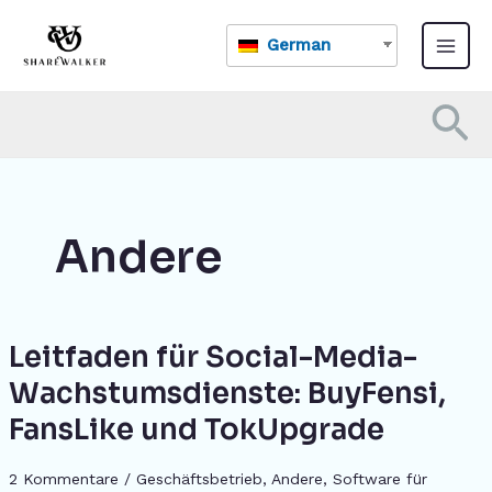
Zum
Haup
Inhalt
German
springen
Su
Andere
Leitfaden für Social-Media-
Leitfaden
für
Wachstumsdienste: BuyFensi,
Social-
FansLike und TokUpgrade
Media-
Wachstumsdienste:
BuyFensi,
2 Kommentare
/
Geschäftsbetrieb
,
Andere
,
Software für