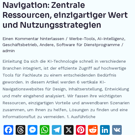
k
er
Navigation: Zentrale
at
Websites
mit
Ressourcen, einzigartiger Wert
AI-
und Nutzungsstrategien
Tool-
Navigation:
Einen Kommentar hinterlassen
/
Werbe-Tools
,
AI-Intelligenz
,
Zentrale
Geschäftsbetrieb
,
Andere
,
Software für Dienstprogramme
/
Ressourcen,
admin
einzigartiger
Wert
Einleitung Da sich die KI-Technologie schnell in verschiedene
und
Branchen integriert, ist der effiziente Zugriff auf hochwertige
Nutzungsstrategien
Tools für Fachleute zu einem entscheidenden Bedürfnis
geworden. In diesem Artikel werden 6 vertikale KI-
Navigationswebsites für Design, Inhaltserstellung, Entwicklung
und mehr eingehend analysiert. Wir fassen ihre wichtigsten
Ressourcen, einzigartigen Vorteile und anwendbaren Szenarien
zusammen, um Ihnen zu helfen, Lösungen zu finden und eine
Informationsflut zu vermeiden. 1. Ausführliche
F
T
M
W
T
X
Pi
R
Li
V