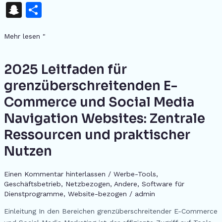
a
h
e
h
el
n
e
n
K
S
T
c
re
s
at
e
te
d
k
n
ei
e
a
s
s
gr
re
di
e
Mehr lesen "
a
le
b
d
e
A
a
st
t
dI
p
n
o
s
n
p
m
n
2025 Leitfaden für
2025
c
Leitfaden
o
g
p
grenzüberschreitenden E-
h
für
k
er
Commerce und Social Media
at
grenzüberschreitenden
E-
Navigation Websites: Zentrale
Commerce
Ressourcen und praktischer
und
Social
Nutzen
Media
Navigation
Einen Kommentar hinterlassen
/
Werbe-Tools
,
Websites:
Geschäftsbetrieb
,
Netzbezogen
,
Andere
,
Software für
Zentrale
Dienstprogramme
,
Website-bezogen
/
admin
Ressourcen
Einleitung In den Bereichen grenzüberschreitender E-Commerce
und