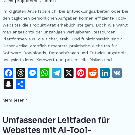
Dienstprogramme
/
admin
und
Im digitalen Arbeitsbereich, bei Entwicklungsarbeiten oder bei
zu
den täglichen persönlichen Aufgaben können effiziente Tool-
vermeidende
Websites die Produktivität erheblich steigern. Doch wie wählt
Fallstricke
man angesichts der unzähligen verfügbaren Ressourcen
bei
Plattformen aus, die sicher, stabil und funktionsreich sind?
der
Dieser Artikel empfiehlt mehrere praktische Websites für
Nutzung
Software-Downloads, Datenabfragen und Entwicklungstools,
analysiert deren Kernwert und potenzielle Risiken und
F
T
M
W
T
X
Pi
R
Li
V
a
h
e
h
el
n
e
n
K
S
T
c
re
s
at
e
te
d
k
n
ei
e
a
s
s
gr
re
di
e
Mehr lesen "
a
le
b
d
e
A
a
st
t
dI
p
n
o
s
n
p
m
n
Umfassender Leitfaden für
Umfassender
c
Leitfaden
o
g
p
Websites mit AI-Tool-
h
für