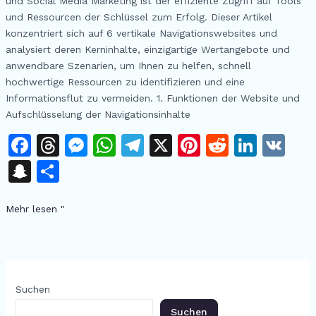
und Social Media Marketing ist der effiziente Zugriff auf Tools
praktischer
und Ressourcen der Schlüssel zum Erfolg. Dieser Artikel
Nutzen
konzentriert sich auf 6 vertikale Navigationswebsites und
analysiert deren Kerninhalte, einzigartige Wertangebote und
anwendbare Szenarien, um Ihnen zu helfen, schnell
hochwertige Ressourcen zu identifizieren und eine
Informationsflut zu vermeiden. 1. Funktionen der Website und
Aufschlüsselung der Navigationsinhalte
F
T
M
W
T
X
Pi
R
Li
V
a
h
e
h
el
n
e
n
K
S
T
c
re
s
at
e
te
d
k
n
ei
e
a
s
s
gr
re
di
e
Mehr lesen "
a
le
b
d
e
A
a
st
t
dI
p
n
o
s
n
p
m
n
c
o
g
p
h
Suchen
k
er
at
Suchen