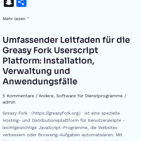
a
h
e
h
el
n
e
n
K
S
T
c
re
s
at
e
te
d
k
n
ei
e
a
s
s
gr
re
di
e
Mehr lesen "
a
le
b
d
e
A
a
st
t
dI
p
n
o
s
n
p
m
n
Umfassender Leitfaden für die
Umfassender
c
Leitfaden
o
g
p
Greasy Fork Userscript
h
für
k
er
Platform: Installation,
at
die
Greasy
Verwaltung und
Fork
Anwendungsfälle
Userscript
Platform:
5 Kommentare
/
Andere
,
Software für Dienstprogramme
/
Installation,
admin
Verwaltung
und
Greasy Fork （https://greasyfork.org） ist eine spezielle
Anwendungsfälle
Hosting- und Distributionsplattform für Benutzerskripte -
leichtgewichtige JavaScript-Programme, die Websites
verbessern oder Browsing-Aufgaben automatisieren. Mit