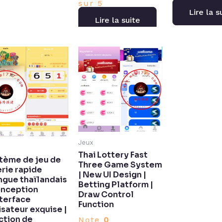
sur 5
Lire la s
Lire la suite
Jeux
Thai Lottery Fast
tème de jeu de
Three Game System
erie rapide
| New UI Design |
ingue thaïlandais
Betting Platform |
onception
Draw Control
nterface
Function
isateur exquise |
ction de
Note
0