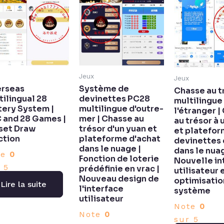
Jeux
Jeux
rseas
Système de
Chasse au t
tilingual 28
devinettes PC28
multilingue
tery System |
multilingue d'outre-
l'étranger |
 and 28 Games |
mer | Chasse au
au trésor à 
set Draw
trésor d'un yuan et
et platefor
ction
plateforme d'achat
devinettes 
dans le nuage |
dans le nuag
te
0
Fonction de loterie
Nouvelle in
 5
prédéfinie en vrac |
utilisateur 
Nouveau design de
optimisatio
Lire la suite
l'interface
système
utilisateur
Note
0
Note
0
sur 5