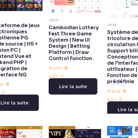
Jeux
Jeux
teforme de jeux
Cambodian Lottery
ctroniques
Système de
Fast Three Game
silienne PG
tricolore de
System | New UI
e source | H5 +
circulation 
Design | Betting
sion PC |
Support bil
Platform | Draw
ntend Vue et
Conception
Control Function
kend PHP |
de l'interfa
Note
0
égration de
utilisateur |
nterface NG
Fonction de
sur 5
prédéfinie
te
0
Lire la suite
Note
0
 5
sur 5
Lire la suite
Lire la s