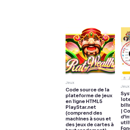
Jeux
Jeux
Code source de la
Sys
plateforme de jeux
lot
en ligne HTML5
bil
PlayStar.net
| C
(comprend des
d'i
machines à sous et
util
des jeux de cartes à
Fon