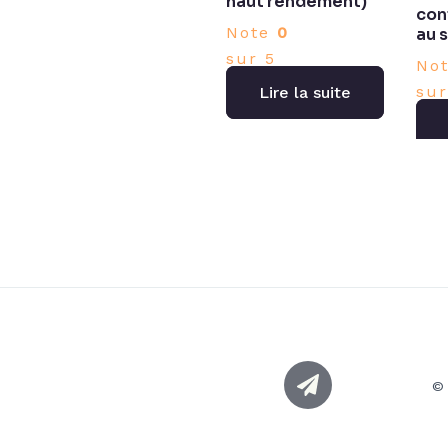
haut rendement)
con
Note
0
au 
sur 5
No
sur
Lire la suite
© 