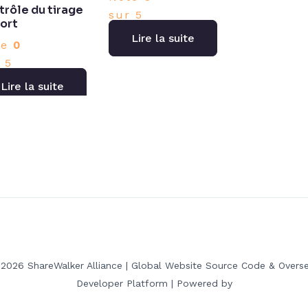
trôle du tirage
sur 5
sort
Lire la suite
te
0
 5
Lire la suite
2026 ShareWalker Alliance | Global Website Source Code & Overs
Developer Platform | Powered by