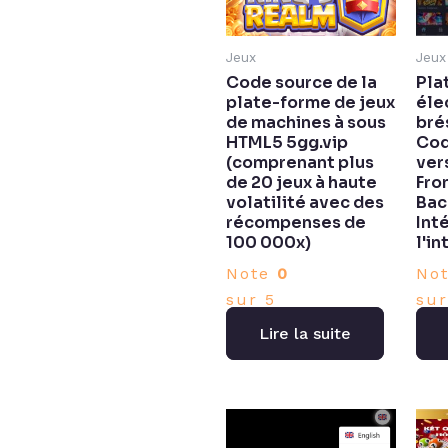
Jeux
Jeux
Code source de la
Pla
plate-forme de jeux
éle
de machines à sous
bré
HTML5 5gg.vip
Cod
(comprenant plus
ver
de 20 jeux à haute
Fro
volatilité avec des
Bac
récompenses de
Int
100 000x)
l'i
Note
0
No
sur 5
sur
Lire la suite